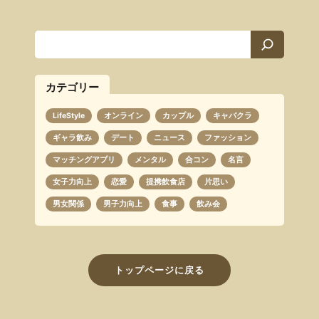
検
索
カテゴリー
LifeStyle
オンライン
カップル
キャバクラ
ギャラ飲み
デート
ニュース
ファッション
マッチングアプリ
メンタル
合コン
名言
女子力向上
恋愛
提携飲食店
片思い
男女関係
男子力向上
食事
飲み会
トップページに戻る