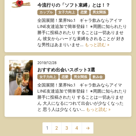
今流行りの「ソフト束縛」とは！？
カップル
女子力向上
恋愛
男女関係
全国展開！業界No.1 ギャラ飲みならアイマ
LINE友達追加で簡単登録！ ※周囲に知られたり
勝手に投稿されたり することは一切ありませ
ん 彼女からハードな束縛をされることが 好き
な男性はあまりいませ...
もっと読む »
2019/12/28
おすすめ出会いスポット3選
女子力向上
恋愛
男女関係
飲み会
全国展開！業界No.1 ギャラ飲みならアイマ
LINE友達追加で簡単登録！ ※周囲に知られたり
勝手に投稿されたり することは一切ありませ
ん 大人になるにつれて出会いが少なくなった
と 思う人は少なくない...
もっと読む »
1
2
3
4
→