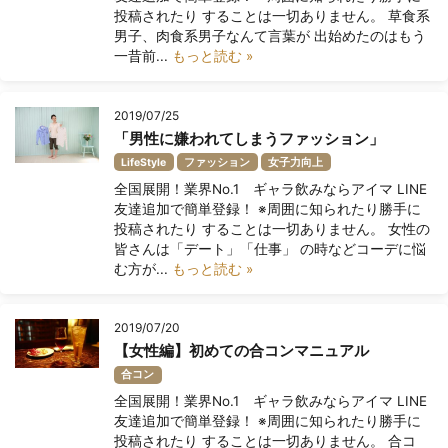
投稿されたり することは一切ありません。 草食系
男子、肉食系男子なんて言葉が 出始めたのはもう
一昔前...
もっと読む »
2019/07/25
「男性に嫌われてしまうファッション」
LifeStyle
ファッション
女子力向上
全国展開！業界No.1 ギャラ飲みならアイマ LINE
友達追加で簡単登録！ ※周囲に知られたり勝手に
投稿されたり することは一切ありません。 女性の
皆さんは「デート」「仕事」 の時などコーデに悩
む方が...
もっと読む »
2019/07/20
【女性編】初めての合コンマニュアル
合コン
全国展開！業界No.1 ギャラ飲みならアイマ LINE
友達追加で簡単登録！ ※周囲に知られたり勝手に
投稿されたり することは一切ありません。 合コ