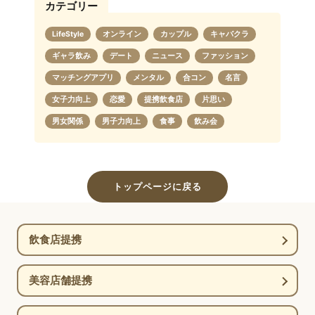
カテゴリー
LifeStyle
オンライン
カップル
キャバクラ
ギャラ飲み
デート
ニュース
ファッション
マッチングアプリ
メンタル
合コン
名言
女子力向上
恋愛
提携飲食店
片思い
男女関係
男子力向上
食事
飲み会
トップページに戻る
飲食店提携
美容店舗提携