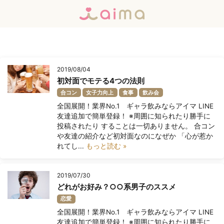
2019/08/04
初対面でモテる4つの法則
合コン
女子力向上
食事
飲み会
全国展開！業界No.1 ギャラ飲みならアイマ LINE
友達追加で簡単登録！ ※周囲に知られたり勝手に
投稿されたり することは一切ありません。 合コン
や友達の紹介など初対面なのになぜか 「心が惹か
れてし...
もっと読む »
2019/07/30
どれがお好み？○○系男子のススメ
恋愛
全国展開！業界No.1 ギャラ飲みならアイマ LINE
友達追加で簡単登録！ ※周囲に知られたり勝手に