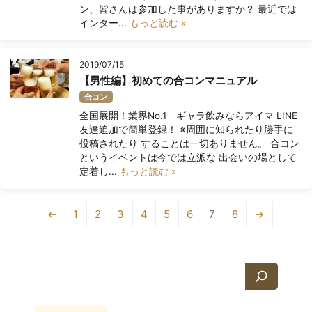
ン、皆さんは参加した事がありますか？ 最近では
インター...
もっと読む »
2019/07/15
【男性編】初めての合コンマニュアル
合コン
全国展開！業界No.1 ギャラ飲みならアイマ LINE
友達追加で簡単登録！ ※周囲に知られたり勝手に
投稿されたり することは一切ありません。 合コン
というイベントは今では立派な 出会いの場として
定着し...
もっと読む »
←
1
2
3
4
5
6
7
8
→
検
索