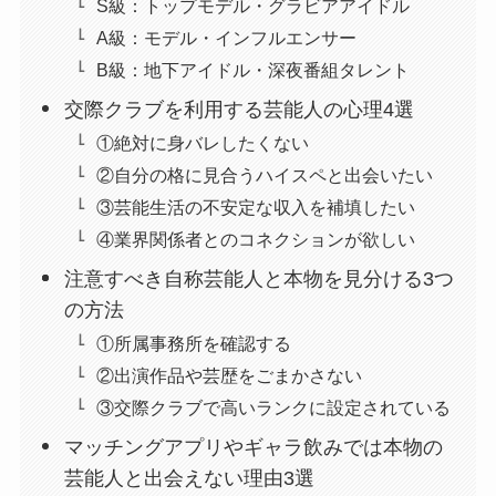
S級：トップモデル・グラビアアイドル
A級：モデル・インフルエンサー
B級：地下アイドル・深夜番組タレント
交際クラブを利用する芸能人の心理4選
①絶対に身バレしたくない
②自分の格に見合うハイスペと出会いたい
③芸能生活の不安定な収入を補填したい
④業界関係者とのコネクションが欲しい
注意すべき自称芸能人と本物を見分ける3つ
の方法
①所属事務所を確認する
②出演作品や芸歴をごまかさない
③交際クラブで高いランクに設定されている
マッチングアプリやギャラ飲みでは本物の
芸能人と出会えない理由3選