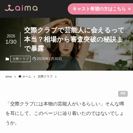
キャスト希望の方はこちら
交際クラブで芸能人に会えるって
2026
本当？相場から審査突破の秘訣ま
1/30
で暴露
2026年1月30日
交際クラブ
aima
ホーム
交際クラブ
PR
「交際クラブには本物の芸能人がいるらしい」そんな噂
を耳にして、このページに辿り着いたのではないでしょ
うか。