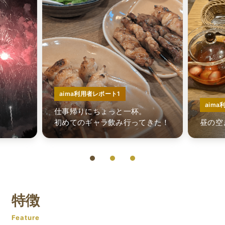
aima利用者レポート1
aim
仕事帰りにちょっと一杯。
初めてのギャラ飲み行ってきた！
昼の空
特徴
Feature