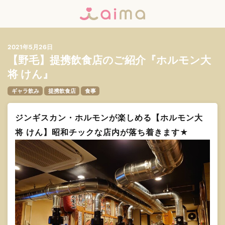
2021年5月26日
【野毛】提携飲食店のご紹介『ホルモン大
将 けん』
ギャラ飲み
提携飲食店
食事
ジンギスカン・ホルモンが楽しめる【ホルモン大
将 けん】昭和チックな店内が落ち着きます★