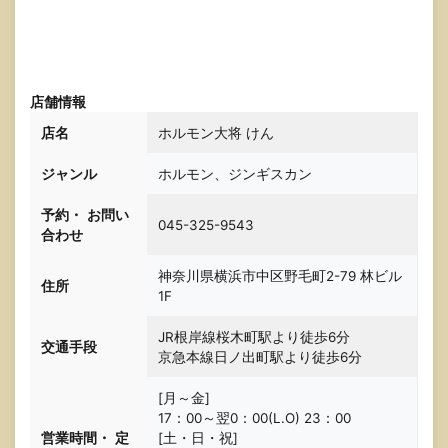
店舗情報
店
名
ホルモン大将 けん
ジャンル
ホルモン、ジンギスカン
予約・
お問い
045-325-9543
合わせ
神奈川県横浜市中区野毛町2-79 林ビル
住所
1F
JR根岸線桜木町駅より徒歩6分
交通手段
京急本線日ノ出町駅より徒歩6分
[月～金]
17：00～翌0：00(L.O) 23：00
営業時間・
定
[土・日・祝]