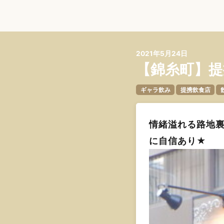
2021年5月24日
【錦糸町】提
ギャラ飲み
提携飲食店
情緒溢れる路地
に自信あり★