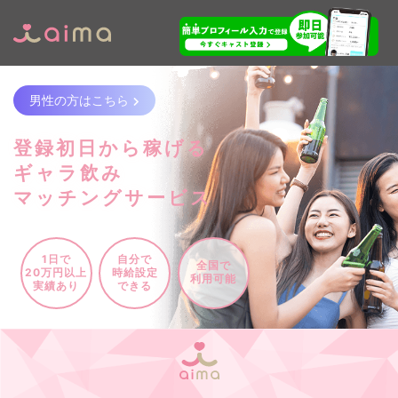
男性の方はこちら
登録初日から稼げる
ギャラ飲み
マッチングサービス
1日で
自分で
全国で
20万円以上
時給設定
利用可能
実績あり
できる