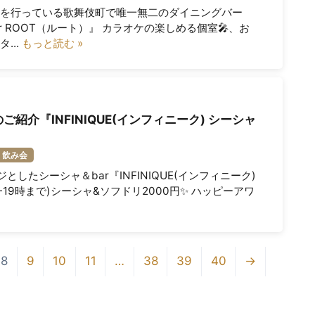
を行っている歌舞伎町で唯一無二のダイニングバー
KE bar ROOT（ルート）』 カラオケの楽しめる個室🎤、お
...
もっと読む »
紹介『INFINIQUE(インフィニーク) シーシャ
飲み会
したシーシャ＆bar『INFINIQUE(インフィニーク)
-19時まで)シーシャ&ソフドリ2000円✨ ハッピーアワ
8
9
10
11
…
38
39
40
→