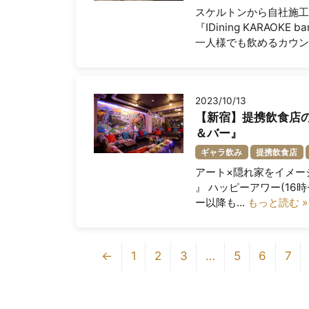
スケルトンから自社施工
『IDining KARAO
一人様でも飲めるカウンタ
2023/10/13
【新宿】提携飲食店のご
＆バー』
ギャラ飲み
提携飲食店
アート×隠れ家をイメージと
』 ハッピーアワー(16時
ー以降も...
もっと読む »
←
1
2
3
…
5
6
7