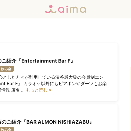
『Entertainment Bar F』
飲み会
中心とした方々が利用している渋谷最大級の会員制エン
nment Bar F』 カラオケ以外にもビアポンやダーツもお楽
報 店名 ...
もっと読む »
紹介『BAR ALMON NISHIAZABU』
飲み会