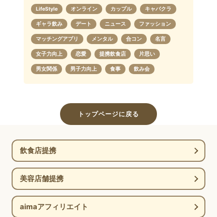
LifeStyle
オンライン
カップル
キャバクラ
ギャラ飲み
デート
ニュース
ファッション
マッチングアプリ
メンタル
合コン
名言
女子力向上
恋愛
提携飲食店
片思い
男女関係
男子力向上
食事
飲み会
トップページに戻る
飲食店提携
美容店舗提携
aimaアフィリエイト