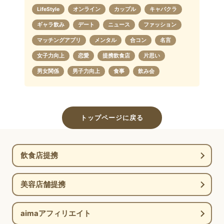
LifeStyle
オンライン
カップル
キャバクラ
ギャラ飲み
デート
ニュース
ファッション
マッチングアプリ
メンタル
合コン
名言
女子力向上
恋愛
提携飲食店
片思い
男女関係
男子力向上
食事
飲み会
トップページに戻る
飲食店提携
美容店舗提携
aimaアフィリエイト