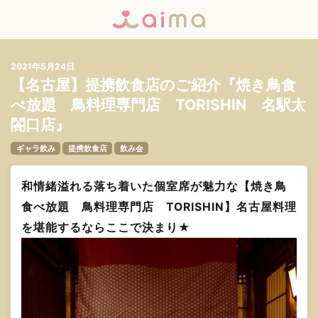
2021年5月24日
【名古屋】提携飲食店のご紹介『焼き鳥食
べ放題 鳥料理専門店 TORISHIN 名駅太
閤口店』
ギャラ飲み
提携飲食店
飲み会
和情緒溢れる落ち着いた個室席が魅力な【焼き鳥
食べ放題 鳥料理専門店 TORISHIN】名古屋料理
を堪能するならここで決まり★