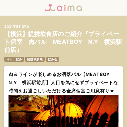
2021年5月27日
【横浜】提携飲食店のご紹介『プライベー
ト個室 肉バル MEATBOY N.Y 横浜駅
前店』
ギャラ飲み
提携飲食店
飲み会
肉＆ワインが楽しめるお洒落バル【MEATBOY
N.Y 横浜駅前店】人目を気にせずプライベートな
時間をお過ごしいただける全席個室ご用意有り★