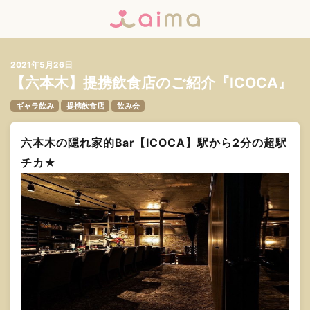
2021年5月26日
【六本木】提携飲食店のご紹介『ICOCA』
ギャラ飲み
提携飲食店
飲み会
六本木の隠れ家的Bar【ICOCA】駅から2分の超駅
チカ★