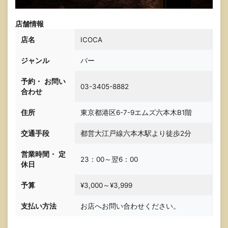
店舗情報
店
名
ICOCA
ジャンル
バー
予約・
お問い
03-3405-8882
合わせ
住所
東京都港区6-7-9エムズ六本木B1階
交通手段
都営大江戸線六本木駅より徒歩2分
営業時間・
定
23：00～翌6：00
休日
予算
¥3,000～¥3,999
支払い方法
お店へお問い合わせください。